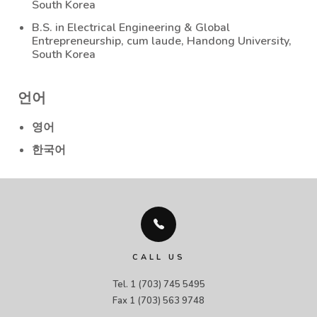
South Korea
B.S. in Electrical Engineering & Global
Entrepreneurship, cum laude, Handong University,
South Korea
언어
영어
한국어
CALL US
Tel. 1 (703) 745 5495

Fax 1 (703) 563 9748