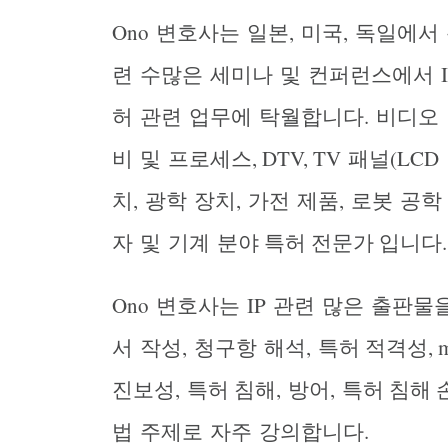
Ono
변호사는
일본
,
미국
,
독일에서
련
수많은
세미나
및
컨퍼런스에서
허
관련
업무에
탁월합니다
.
비디오
비
및
프로세스
, DTV, TV
패널
(LCD
치
,
광학
장치
,
가전
제품
,
로봇
공학
자
및
기계
분야 특허 전문가 입니다
.
Ono
변호사는
IP
관련
많은
출판물
서
작성
,
청구항
해석
,
특허 적격성
, 
진보성
,
특허 침해
,
방어
,
특허 침해 
법
주제로
자주
강의합니다
.