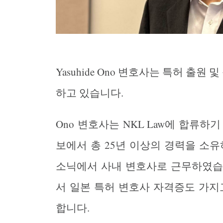
Yasuhide Ono 변호사는 특허 출원
하고 있습니다.
Ono
변호사는
NKL Law
에
합류하기
보에서
총
25
년
이상의
경력을
소유
소닉에서
사내
변호사로
근무하였습
서
일본
특허
변호사
자격증도
가지
합니다
.