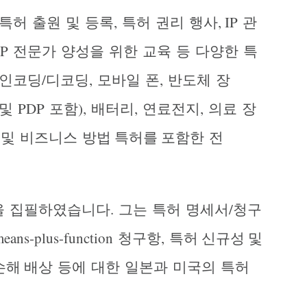
특허
출원
및
등록
,
특허
권리
행사
, IP
관
IP
전문가
양성을
위한
교육
등
다양한
특
인코딩
/
디코딩
,
모바일
폰
,
반도체
장
및
PDP
포함
),
배터리
,
연료전지
,
의료
장
및
비즈니스
방법 특허를 포함한
전
을
집필하였습니다
.
그는
특허
명세서
/
청구
means-plus-function
청구항
,
특허 신규성 및
손해 배상
등에
대한
일본과
미국의
특허