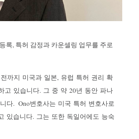
 및 등록, 특허 감정과 카운셀링 업무를 주로
전까지
미국과
일본
,
유럽
특허
권리
확
하고
있습니다
.
그
중
약
20
년
동안
파나
니다
. Ono
변호사는
미국
특허
변호사로
고
있습니다
.
그는
또한
독일어에도
능숙