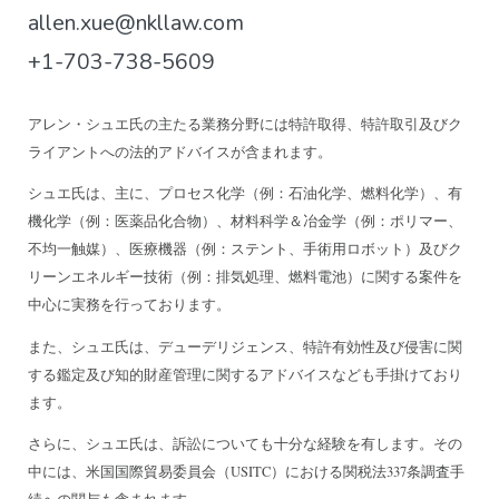
allen.xue@nkllaw.com
+1-703-738-5609
アレン・シュエ氏の主たる業務分野には特許取得、特許取引及びク
ライアントへの法的アドバイスが含まれます。
シュエ氏は、主に、プロセス化学（例：石油化学、燃料化学）、有
機化学（例：医薬品化合物）、材料科学＆冶金学（例：ポリマー、
不均一触媒）、医療機器（例：ステント、手術用ロボット）及びク
リーンエネルギー技術（例：排気処理、燃料電池）に関する案件を
中心に実務を行っております。
また、シュエ氏は、デューデリジェンス、特許有効性及び侵害に関
する鑑定及び知的財産管理に関するアドバイスなども手掛けており
ます。
さらに、シュエ氏は、訴訟についても十分な経験を有します。その
中には、米国国際貿易委員会（USITC）における関税法337条調査手