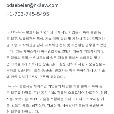
pdaebeler@nkllaw.com
+1-703-745-5495
Paul Daebeler
변호사는
30
년이상
국제적인
기업들의
특허
출원
등
록
업무
,
법률의견서
작성
,
기술
계약
협상
및
계약서
작성
,
지적재산
권
소송
,
지작재산권
감사
,
지적재산
전략
및
카운셀링
업무를
하였습
니다
.
그는
제록스에서
특허변호사로
일했기
때문에
기업에서의
업
무
경험과
로펌
변호사로써의
업무
경험을
통해서
스타트업
및
기
업
고객들에게
지적재산
창출
,
관리
,
활용
전략에
대한
카운셀링을
제
공하고
있습니다
.
또한
Daebeler
변호사는
미국
특허청에서
AI
기술
에
관한
심사관으로도
근무를
하였습니다
.
Daebeler
변호사는
세계적인
기업들의
다양한
기술
분야의
특허
등
록
업무를
하였고
,
무선
통신
기술
,
컴퓨터
소프트웨어
하드웨어
,
인공
지능
,
로봇기술
, MPEG
기술을
포함하는
오디오
/
비디오
프로세싱
기
술
,
반도체
제조
,
광학전자
,
의료장비
,
석유탐사기술등과
관련된
특
허
업무를
하였습니다
.